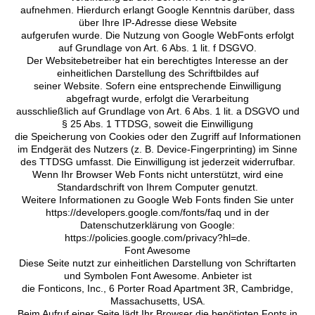
aufnehmen. Hierdurch erlangt Google Kenntnis darüber, dass
über Ihre IP-Adresse diese Website
aufgerufen wurde. Die Nutzung von Google WebFonts erfolgt
auf Grundlage von Art. 6 Abs. 1 lit. f DSGVO.
Der Websitebetreiber hat ein berechtigtes Interesse an der
einheitlichen Darstellung des Schriftbildes auf
seiner Website. Sofern eine entsprechende Einwilligung
abgefragt wurde, erfolgt die Verarbeitung
ausschließlich auf Grundlage von Art. 6 Abs. 1 lit. a DSGVO und
§ 25 Abs. 1 TTDSG, soweit die Einwilligung
die Speicherung von Cookies oder den Zugriff auf Informationen
im Endgerät des Nutzers (z. B. Device-Fingerprinting) im Sinne
des TTDSG umfasst. Die Einwilligung ist jederzeit widerrufbar.
Wenn Ihr Browser Web Fonts nicht unterstützt, wird eine
Standardschrift von Ihrem Computer genutzt.
Weitere Informationen zu Google Web Fonts finden Sie unter
https://developers.google.com/fonts/faq und in der
Datenschutzerklärung von Google:
https://policies.google.com/privacy?hl=de.
Font Awesome
Diese Seite nutzt zur einheitlichen Darstellung von Schriftarten
und Symbolen Font Awesome. Anbieter ist
die Fonticons, Inc., 6 Porter Road Apartment 3R, Cambridge,
Massachusetts, USA.
Beim Aufruf einer Seite lädt Ihr Browser die benötigten Fonts in