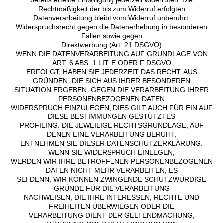
Rechtmäßigkeit der bis zum Widerruf erfolgten
Datenverarbeitung bleibt vom Widerruf unberührt.
Widerspruchsrecht gegen die Datenerhebung in besonderen
Fällen sowie gegen
Direktwerbung (Art. 21 DSGVO)
WENN DIE DATENVERARBEITUNG AUF GRUNDLAGE VON
ART. 6 ABS. 1 LIT. E ODER F DSGVO
ERFOLGT, HABEN SIE JEDERZEIT DAS RECHT, AUS
GRÜNDEN, DIE SICH AUS IHRER BESONDEREN
SITUATION ERGEBEN, GEGEN DIE VERARBEITUNG IHRER
PERSONENBEZOGENEN DATEN
WIDERSPRUCH EINZULEGEN; DIES GILT AUCH FÜR EIN AUF
DIESE BESTIMMUNGEN GESTÜTZTES
PROFILING. DIE JEWEILIGE RECHTSGRUNDLAGE, AUF
DENEN EINE VERARBEITUNG BERUHT,
ENTNEHMEN SIE DIESER DATENSCHUTZERKLÄRUNG.
WENN SIE WIDERSPRUCH EINLEGEN,
WERDEN WIR IHRE BETROFFENEN PERSONENBEZOGENEN
DATEN NICHT MEHR VERARBEITEN, ES
SEI DENN, WIR KÖNNEN ZWINGENDE SCHUTZWÜRDIGE
GRÜNDE FÜR DIE VERARBEITUNG
NACHWEISEN, DIE IHRE INTERESSEN, RECHTE UND
FREIHEITEN ÜBERWIEGEN ODER DIE
VERARBEITUNG DIENT DER GELTENDMACHUNG,