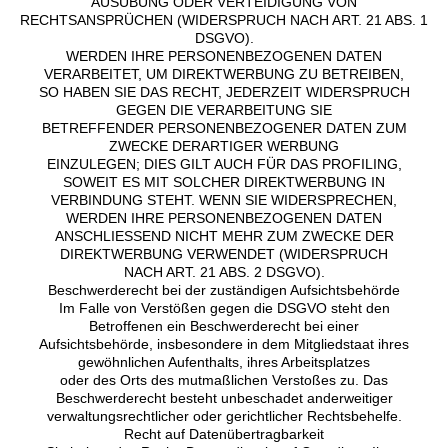
AUSÜBUNG ODER VERTEIDIGUNG VON
RECHTSANSPRÜCHEN (WIDERSPRUCH NACH ART. 21 ABS. 1
DSGVO).
WERDEN IHRE PERSONENBEZOGENEN DATEN
VERARBEITET, UM DIREKTWERBUNG ZU BETREIBEN,
SO HABEN SIE DAS RECHT, JEDERZEIT WIDERSPRUCH
GEGEN DIE VERARBEITUNG SIE
BETREFFENDER PERSONENBEZOGENER DATEN ZUM
ZWECKE DERARTIGER WERBUNG
EINZULEGEN; DIES GILT AUCH FÜR DAS PROFILING,
SOWEIT ES MIT SOLCHER DIREKTWERBUNG IN
VERBINDUNG STEHT. WENN SIE WIDERSPRECHEN,
WERDEN IHRE PERSONENBEZOGENEN DATEN
ANSCHLIESSEND NICHT MEHR ZUM ZWECKE DER
DIREKTWERBUNG VERWENDET (WIDERSPRUCH
NACH ART. 21 ABS. 2 DSGVO).
Beschwerderecht bei der zuständigen Aufsichtsbehörde
Im Falle von Verstößen gegen die DSGVO steht den
Betroffenen ein Beschwerderecht bei einer
Aufsichtsbehörde, insbesondere in dem Mitgliedstaat ihres
gewöhnlichen Aufenthalts, ihres Arbeitsplatzes
oder des Orts des mutmaßlichen Verstoßes zu. Das
Beschwerderecht besteht unbeschadet anderweitiger
verwaltungsrechtlicher oder gerichtlicher Rechtsbehelfe.
Recht auf Datenübertragbarkeit